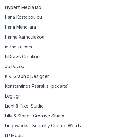
Hyperz Media lab
Iliana Kostopoulou
Iliana Mandilara
Ilianna Xarhoulakou
iolitsolka.com
IriDraws Creations
Jo Pazou
K.K. Graphic Designer
Konstantinos Psarakis (psx.arts)
Legit.gr
Light & Pixel Studio
Lilly & Stories Creative Studio
Lingoworks | Brilliantly Crafted Words
LP Media