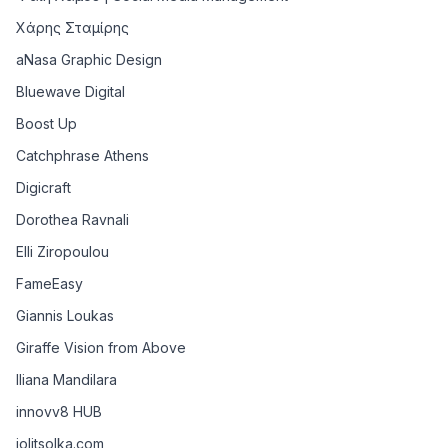
Χάρης Σταμίρης
aNasa Graphic Design
Bluewave Digital
Boost Up
Catchphrase Athens
Digicraft
Dorothea Ravnali
Elli Ziropoulou
FameEasy
Giannis Loukas
Giraffe Vision from Above
Iliana Mandilara
innovv8 HUB
iolitsolka.com