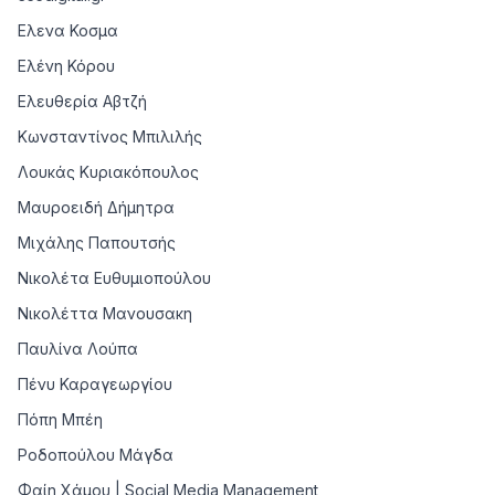
Ελενα Κοσμα
Ελένη Κόρου
Ελευθερία Αβτζή
Κωνσταντίνος Μπιλιλής
Λουκάς Κυριακόπουλος
Μαυροειδή Δήμητρα
Μιχάλης Παπουτσής
Νικολέτα Ευθυμιοπούλου
Νικολέττα Μανουσακη
Παυλίνα Λούπα
Πένυ Καραγεωργίου
Πόπη Μπέη
Ροδοπούλου Μάγδα
Φαίη Χάμου | Social Media Management