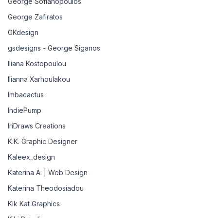
George Sofianopoulos
George Zafiratos
GKdesign
gsdesigns - George Siganos
Iliana Kostopoulou
Ilianna Xarhoulakou
Imbacactus
IndiePump
IriDraws Creations
K.K. Graphic Designer
Kaleex_design
Katerina A. | Web Design
Katerina Theodosiadou
Kik Kat Graphics