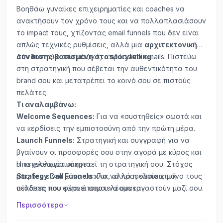
Βοηθάω γυναίκες επιχειρηματίες και coaches να
ανακτήσουν τον χρόνο τους και να πολλαπλασιάσουν
το impact τους, χτίζοντας email funnels που δεν είναι
απλώς τεχνικές ρυθμίσεις, αλλά μια
αρχιτεκτονική
σύνδεσης βασισμένη στο storytelling
Δεν πιστεύω στα μαζικά, απρόσωπα emails. Πιστεύω
.
στη στρατηγική που σέβεται την αυθεντικότητα του
brand σου και μετατρέπει το κοινό σου σε πιστούς
πελάτες.
Τι αναλαμβάνω:
Welcome Sequences:
Για να «συστηθείς» σωστά και
να κερδίσεις την εμπιστοσύνη από την πρώτη μέρα.
Launch Funnels:
Στρατηγική και συγγραφή για να
βγαίνουν οι προσφορές σου στην αγορά με κύρος και
αποτελεσματικότητα.
Η τεχνολογία υπηρετεί τη στρατηγική σου. Στόχος
Strategy Call Funnels:
μας δεν είναι μόνο τα κλικ, αλλά η ουσιαστική
Για να προσελκύεις μόνο τους
πελάτες που είναι έτοιμοι να συνεργαστούν μαζί σου.
σύνδεση που φέρνει αποτελέσματα.
Customized Funnel Architectures:
Polarization,
Περισσότερα
Shadow και Waiting List Funnels, σχεδιασμένα με