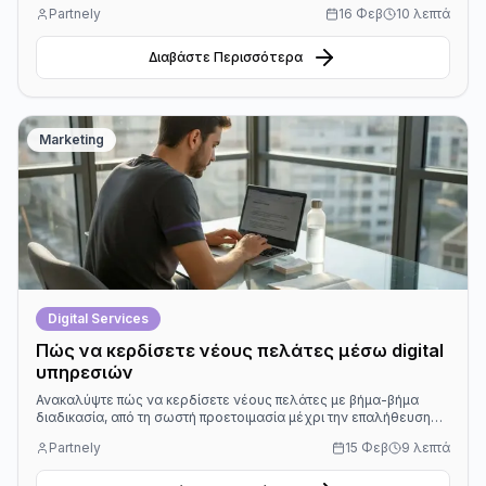
διαδικτυακή σας παρουσία και τις πωλήσεις σας.
Partnely
16 Φεβ
10 λεπτά
Διαβάστε Περισσότερα
Marketing
Digital Services
Πώς να κερδίσετε νέους πελάτες μέσω digital
υπηρεσιών
Ανακαλύψτε πώς να κερδίσετε νέους πελάτες με βήμα-βήμα
διαδικασία, από τη σωστή προετοιμασία μέχρι την επαλήθευση
αποτελεσμάτων σε digital marketing.
Partnely
15 Φεβ
9 λεπτά