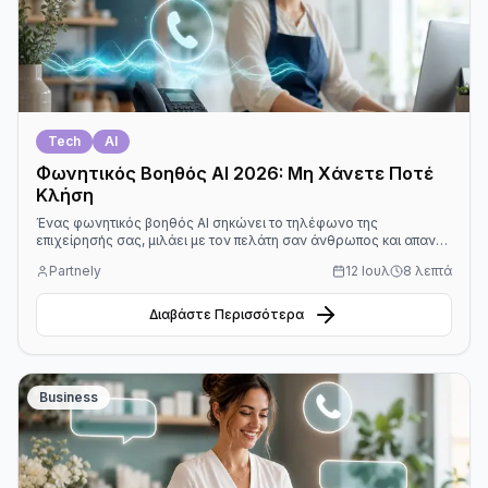
Tech
AI
Φωνητικός Βοηθός AI 2026: Μη Χάνετε Ποτέ
Κλήση
Ένας φωνητικός βοηθός AI σηκώνει το τηλέφωνο της
επιχείρησής σας, μιλάει με τον πελάτη σαν άνθρωπος και απαντά
στις ερωτήσεις του, ακόμα κι όταν εσείς είστε απασχολημένοι ή
Partnely
12 Ιουλ
8 λεπτά
έχετε κλείσει. Έτσι δεν μένει καμία κλήση αναπάντητη και
κανένας πελάτης δεν φεύγει επειδή δεν του απάντησε κανείς.
Διαβάστε Περισσότερα
Business