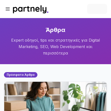
Άρθρα
Expert οδηγοί, tips και στρατηγικές για Digital
Marketing, SEO, Web Development και
περισσότερα
Πρόσφατο Άρθρο