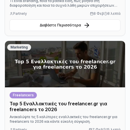
Τι είναι branding, ποια τα βασικά είδη, πώς βοηθά στη
διαφοροποίηση και ποια τα συχνά λάθη μικρών επιχειρήσεων
στην Ελλάδα.
Partnely
8 Φεβ
8 λεπτά
Διαβάστε Περισσότερα
Marketing
Freelancers
Top 5 Εναλλακτικές του freelancer.gr για
freelancers το 2026
Ανακαλύψτε τις 5 καλύτερες εναλλακτικές του freelancer.gr για
freelancers το 2026 και κάντε εύκολη σύγκριση.
Partnely
7 Φεβ
15 λεπτά