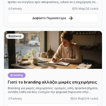
πρέπει να ελέγξεις πριν αποφασίσεις, ειδικά αν η επιχείρησή σου
βρίσκεται στη Θεσσαλονίκη.
Partnely
15 Μαρ
5 λεπτά
Διαβάστε Περισσότερα
Business
Branding
Γιατί το branding αλλάζει μικρές επιχειρήσεις
Branding για μικρές επιχειρήσεις: ορισμός, είδη, πρακτικά βήματα,
συνήθη λάθη και πώς ενισχύει την ψηφιακή παρουσία στην
Ελλάδα.
Partnely
24 Φεβ
14 λεπτά