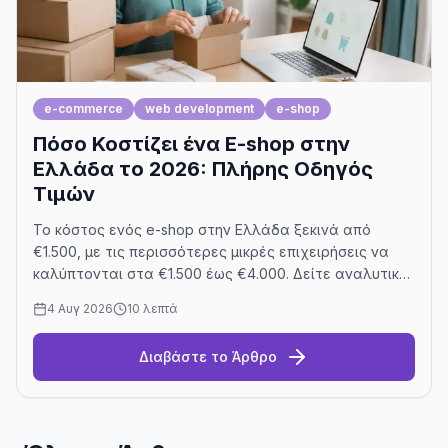
e-commerce
web development
e-shop
Πόσο Κοστίζει ένα E-shop στην
Ελλάδα το 2026: Πλήρης Οδηγός
Τιμών
Το κόστος ενός e-shop στην Ελλάδα ξεκινά από
€1.500, με τις περισσότερες μικρές επιχειρήσεις να
καλύπτονται στα €1.500 έως €4.000. Δείτε αναλυτικές
τιμές ανά μέγεθος, τα πραγματικά μηνιαία έξοδα,
4 Αυγ 2026
10 λεπτά
WooCommerce ή Shopify, και τα βήματα μέχρι την
πρώτη παραγγελία.
Διαβάστε το Άρθρο