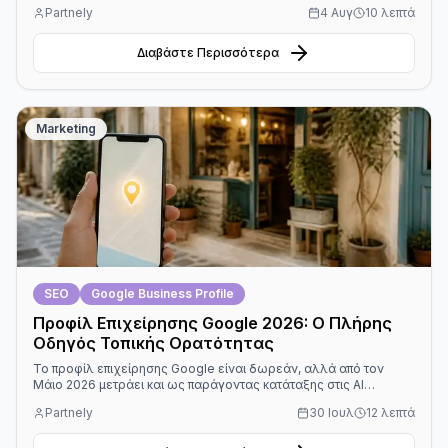
έως €4.000. Δείτε αναλυτικές τιμές ανά μέγεθος, τα πραγματικά
Partnely
4 Αυγ
10 λεπτά
μηνιαία έξοδα, WooCommerce ή Shopify, και τα βήματα μέχρι
την πρώτη παραγγελία.
Διαβάστε Περισσότερα
Marketing
SEO
Google Business Profile
Προφίλ Επιχείρησης Google 2026: Ο Πλήρης
Οδηγός Τοπικής Ορατότητας
Το προφίλ επιχείρησης Google είναι δωρεάν, αλλά από τον
Μάιο 2026 μετράει και ως παράγοντας κατάταξης στις AI
απαντήσεις. Δείτε πώς να το στήσετε σωστά, ποια πεδία κάνουν
Partnely
30 Ιουλ
12 λεπτά
τη διαφορά και ποια λάθη σας κόβουν την ορατότητα στους
Χάρτες.