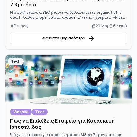
7 Κριτήρια
Η σωστή εταιρεία SEO μπορεί να διπλασιάσει το organic traffic
σας. Η λάθος μπορεί να σας κοστίσει μήνες και χρήματα. Μάθετε
τα 7 κριτήρια που πρέπει να ελέγξετε πριν δεσμευτείτε.
Partnely
29 Μαρ
6 λεπτά
Διαβάστε Περισσότερα
Tech
Website
Tech
Πώς να Επιλέξεις Εταιρεία για Κατασκευή
Ιστοσελίδας
Ψάχνεις εταιρεία για κατασκευή ιστοσελίδας; 7 πράγματα που