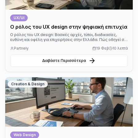
UX/UI
Ο ρόλος του UX design στην ψηφιακή επιτυχία
Ο ρόλος του UX design: Βασικές αρχές, τύποι, διαδικασίες,
ευθύνη και οφέλη για επιχειρήσεις στην Ελλάδα. Πώς οδηγεί σε
βελτίωση κερδών και αφοσίωση.
Partnely
19 Φεβ
10 λεπτά
Διαβάστε Περισσότερα
Creation & Design
Web Design