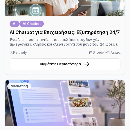
AI
AI Chatbot
AI Chatbot για Επιχειρήσεις: Εξυπηρέτηση 24/7
Ένα AI chatbot απαντάει στους πελάτες σας, δεν χάνει
τηλεφωνικές κλήσεις και κλείνει ραντεβού μόνο του, 24 ώρες το
24ωρο. Δείτε τι κάνει, σε ποιες επιχειρήσεις ταιριάζει και πώς να
Partnely
6 Ιουλ
11 λεπτά
ξεκινήσετε απλά, χωρίς τεχνικές γνώσεις.
Διαβάστε Περισσότερα
Marketing