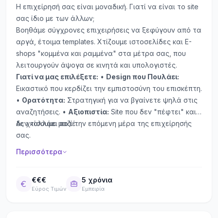
Η επιχείρησή σας είναι μοναδική. Γιατί να είναι το site
σας ίδιο με των άλλων;
Βοηθάμε σύγχρονες επιχειρήσεις να ξεφύγουν από τα
αργά, έτοιμα templates. Χτίζουμε ιστοσελίδες και E-
shops "κομμένα και ραμμένα" στα μέτρα σας, που
λειτουργούν άψογα σε κινητά και υπολογιστές.
Γιατί να μας επιλέξετε:
•
Design που Πουλάει:
Εικαστικό που κερδίζει την εμπιστοσύνη του επισκέπτη.
•
Ορατότητα:
Στρατηγική για να βγαίνετε ψηλά στις
αναζητήσεις. •
Αξιοπιστία:
Site που δεν "πέφτει" και
δεν κολλάει ποτέ.
Ας χτίσουμε μαζί την επόμενη μέρα της επιχείρησής
σας.
Περισσότερα
€€€
5 χρόνια
Εύρος Τιμών
Εμπειρία