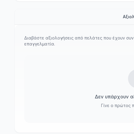
αναδεικνύουν την ποιότητα και
το design των προϊόντων. Το
Αξιο
αποτέλεσμα ήταν εντυπωσιακό
και έτοιμο για χρήση σε
διαφημίσεις και social media.
Διαβάστε αξιολογήσεις από πελάτες που έχουν συν
επαγγελματία.
Δεν υπάρχουν αξ
Γίνε ο πρώτος 