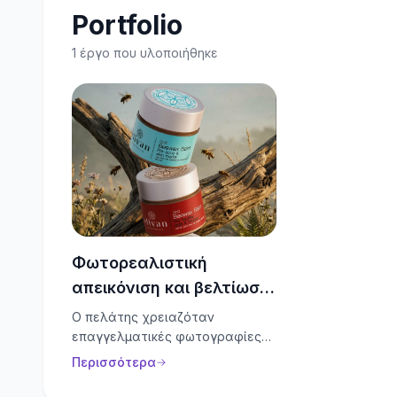
Portfolio
1
έργο που υλοποιήθηκε
Φωτορεαλιστική
απεικόνιση και βελτίωση
προϊόντος
Ο πελάτης χρειαζόταν
επαγγελματικές φωτογραφίες
των προϊόντων του για
Περισσότερα
προωθητική χρήση. Δημιούργησα
εικόνες υψηλής αισθητικής που