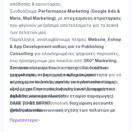
απόδοσης & καινοτομίας.
Συνδυάζουμε
Performance Marketing
(
Google Ads &
Meta, Mail Marketing)
, με
στοχευμένες στρατηγικές
που φέρνουν μετρήσιμα αποτελέσματα για τα brand
των πελατών μας.
Παράλληλα, αναλαμβάνουμε πλήρες
Website, Eshop
& App Development καθώς και το Publishing
Consulting
για ολοκληρωμένες ψηφιακές παρουσίες,
ενώ προσφέρουμε μια ποικιλία από
360° Marketing
Services
Δεν ανακαλύψαμε ξανά το τροχό! Συνδυάζουμε
που καλύπτει τα πάντα: από
creative
γραφιστικά
τεχνολογία, στρατηγική και δημιουργικότητα
και δημιουργία
πρωτότυπου
για να
περιεχόμενου (reels, προϊοντικά photoshootings,
φέρουμε τα brands μπροστά, με εντυπωσιακά visuals,
κλπ) μέχρι Cinematic Industry Level Διαφημιστικά
υψηλής ποιότητας παραγωγές και στρατηγική που
τηλεοπτικού επιπέδου (σαν εταιρία παραγωγής)
αποδίδει.
Απλά το κάνουμε σωστά!
αλλά γενικά και τη συνολική
DARE TO BE DFRNT
διαχείριση accounts
καθώς και επικοινωνιακή σχέση των πελατών με
@rethinkworks
προσωπικό account manager.
Περισσότερα