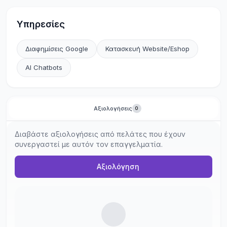
WooCommerce / ERP Integrations
για
αυτοματοποιημένη διαχείριση e-shop και εμπορικών
Υπηρεσίες
συστημάτων.
AI Automations & Chatbots
, όπως έξυπνοι AI
Διαφημίσεις Google
Κατασκευή Website/Eshop
assistants για 24/7 εξυπηρέτηση πελατών και συλλογή
leads.
AI Chatbots
Αξιολογήσεις
0
Διαβάστε αξιολογήσεις από πελάτες που έχουν
συνεργαστεί με αυτόν τον επαγγελματία.
Αξιολόγηση