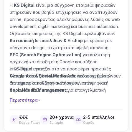
Η
KS Digital
είναι μια σύγχρονη εταιρεία ψηφιακών
υπηρεσιών που βοηθά επιχειρήσεις να αναπτυχθούν
online, προσφέροντας ολοκληρωμένες λύσεις σε web
development, digital marketing και business automation.
Οι βασικές υπηρεσίες της KS Digital περιλαμβάνουν:
Κατασκευή Ιστοσελίδων & E-shop
με έμφαση σε
σύγχρονο design, ταχύτητα και υψηλή απόδοση.
SEO (Search Engine Optimization)
για καλύτερη
οργανική κατάταξη στη
Google
και αύξηση
επισκεψιμότητας.
Η KS Digital εστιάζει στο να προσφέρει πρακτικές
Google Ads & Social Media Ads
λύσεις που αυξάνουν την αποδοτικότητα, βελτιώνουν
για στοχευμένη
διαφήμιση και αύξηση πωλήσεων / leads.
την εμπειρία πελάτη και ενισχύουν την ψηφιακή
Social Media Management
παρουσία κάθε επιχείρησης.
για επαγγελματική
παρουσία στα social channels.
Περισσότερα
Branding & Graphic Design
με σχεδιασμό λογοτύπου
και εταιρικής ταυτότητας.
€€€
20+ χρόνια
2-5 υπάλληλοι
Hosting & Domain Services
με ασφαλή φιλοξενία,
Εύρος Τιμών
Εμπειρία
Ομάδα
email και τεχνική υποστήριξη.