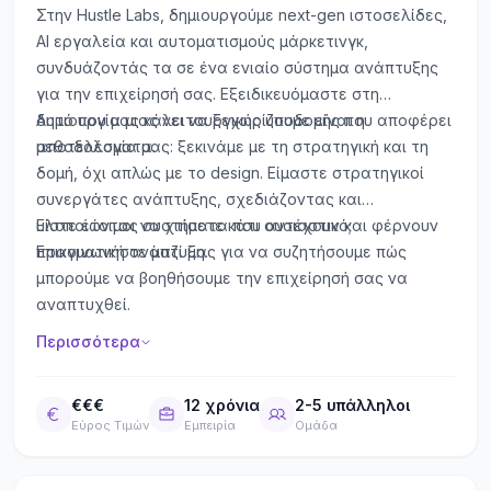
Στην Hustle Labs, δημιουργούμε next-gen ιστοσελίδες,
AI εργαλεία και αυτοματισμούς μάρκετινγκ,
συνδυάζοντάς τα σε ένα ενιαίο σύστημα ανάπτυξης
για την επιχείρησή σας. Εξειδικευόμαστε στη
δημιουργία μιας λειτουργικής υποδομής που αποφέρει
Αυτό που μας κάνει να ξεχωρίζουμε είναι η
αποτελέσματα.
μεθοδολογία μας: ξεκινάμε με τη στρατηγική και τη
δομή, όχι απλώς με το design. Είμαστε στρατηγικοί
συνεργάτες ανάπτυξης, σχεδιάζοντας και
υλοποιώντας συστήματα που αντέχουν και φέρνουν
Είστε έτοιμοι να χτίσετε κάτι ουσιαστικό;
πραγματική ανάπτυξη.
Επικοινωνήστε μαζί μας για να συζητήσουμε πώς
μπορούμε να βοηθήσουμε την επιχείρησή σας να
αναπτυχθεί.
Περισσότερα
€€€
12 χρόνια
2-5 υπάλληλοι
Εύρος Τιμών
Εμπειρία
Ομάδα