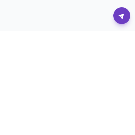
Η πλατφόρμα που συνδέει επιχειρήσεις με τους
καλύτερους digital επαγγελματίες.
Υπηρεσίες
Για Επιχειρήσεις