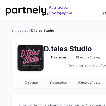
Αιτήματα
Προσφορών
Υ
Υπηρεσίες
D.tales Studio
D.tales Studio
Freelancer
Εξ Αποστάσεως
(Δεν υπάρχουν αξιολο
Σχετικά
Υπηρεσίες
Αξιολογήσεις
Είμαι η Δάφνη, Graphic Designer με 5 χρόνια