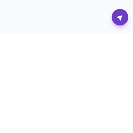
Η πλατφόρμα που συνδέει επιχειρήσεις με τους
καλύτερους digital επαγγελματίες.
Υπηρεσίες
Για Επιχειρήσεις