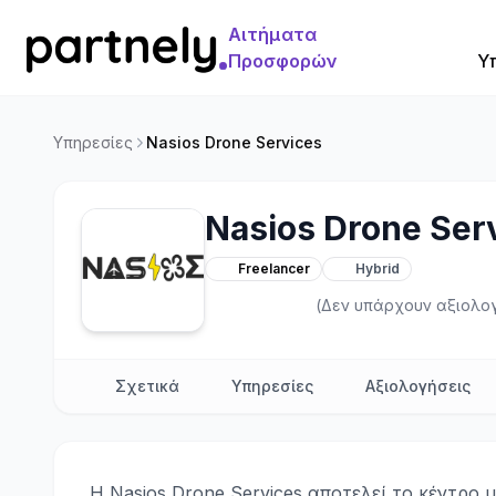
Αιτήματα
Προσφορών
Υ
Υπηρεσίες
Nasios Drone Services
Nasios Drone Ser
Freelancer
Hybrid
(Δεν υπάρχουν αξιολο
Σχετικά
Υπηρεσίες
Αξιολογήσεις
Η Nasios Drone Services αποτελεί το κέντρο