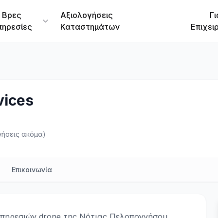
Βρες
Αξιολογήσεις
Γι
πηρεσίες
Καταστημάτων
Επιχει
vices
γήσεις ακόμα)
Επικοινωνία
 υπηρεσιών drone της Νότιας Πελοποννήσου.