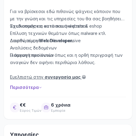
Για να βρίσκεσαι εδώ πιθανώς ψάχνεις κάποιον που
με την γνώση και τις υπηρεσίες του θα σας βοηθήσει
να υλοποιήσεις αυτό που σκέφτεσαι.
Σχεδιασμός και κατασκευή website & eshop
Επίλυση τεχνικών θεμάτων όπως malware κτλ
Λοιπόν, είμαι
Διορθώσεις για mobile responsive
Web
Developer.
Αναλύσεις δεδομένων
Εισαγωγή προϊόντων
Η άμεση επικοινωνία όπως και η ορθή περιγραφή των
αναγκών δεν αφήνει περιθώρια λάθους.
Ευελπιστώ στην
συνεργασία
μας
😁
Περισσότερα
€€
6 χρόνια
Εύρος Τιμών
Εμπειρία
Υπηρεσίες