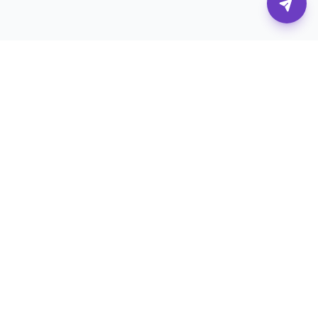
Η πλατφόρμα που συνδέει επιχειρήσεις με τους
καλύτερους digital επαγγελματίες.
Υπηρεσίες
Για Επιχειρήσεις
SEO
Επαγγελματίες