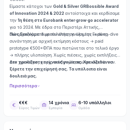
Είμαστε κάτοχοι των
Gold & Silver GRBossible Award
of Innovation 2024 & 2022
αντοίστοιχα και κερδίσαμε
την
1η θέση στο Eurobank enter·grow·go accelerator
για τό 2024. Με έδρα στο Περιστέρι Αττικής,
συνεργαζόμαστε με πελάτες σε όλη την Ευρώπη.
Πώς ξεκινάμε:
δωρεάν κλήση γνωριμίας → deep-dive
συνάντηση με αρχική εκτίμηση κόστους → paid
prototype €500+ΦΠΑ που πιστώνεται στο τελικό έργο
→ πλήρης υλοποίηση. Χωρίς πιέσεις, χωρίς εκπλήξεις
στο τιμολόγιο, χωρίς συνδρομές που σε κλειδώνουν.
Δεν χρειάζεστε τεχνικές γνώσεις. Χρειάζεται να
ξέρετε την επιχείρησή σας. Τα υπόλοιπα είναι
δουλειά μας.
Περισσότερα
€€€
14 χρόνια
6-10 υπάλληλοι
Εύρος Τιμών
Εμπειρία
Ομάδα