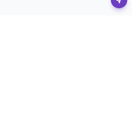
Η πλατφόρμα που συνδέει επιχειρήσεις με τους
καλύτερους digital επαγγελματίες.
Υπηρεσίες
Για Επιχειρήσεις
SEO
Επαγγελματίες
Διαφήμιση Social Media
Agencies & Εταιρείες