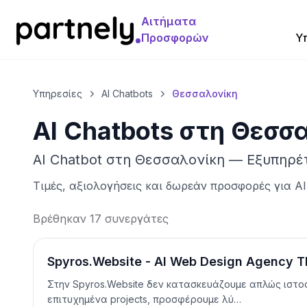
Αιτήματα
Προσφορών
Υ
Υπηρεσίες
AI Chatbots
Θεσσαλονίκη
AI Chatbots
στη
Θεσσα
AI Chatbot στη Θεσσαλονίκη — Εξυπηρέτ
Τιμές, αξιολογήσεις και δωρεάν προσφορές για
AI
Βρέθηκαν 17 συνεργάτες
Spyros.Website - AI Web Design Agency T
Στην Spyros.Website δεν κατασκευάζουμε απλώς ιστοσ
επιτυχημένα projects, προσφέρουμε λύ…