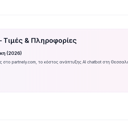
— Τιμές & Πληροφορίες
κη (2026)
 στο partnely.com, το κόστος ανάπτυξης AI chatbot στη Θεσσαλ
ερωτήσεις, βασική πλοήγηση, link σε σελίδες) κοστίζει
€500–€2
τών.
 (κατανοεί φυσική γλώσσα, εκπαιδεύεται στο content σου, δίνει 
ustomization.
el support (website + WhatsApp + Messenger), analytics dashboard
ting κόστος:
€50–€500+/μήνα
ανάλογα με τον όγκο συνομιλιών.