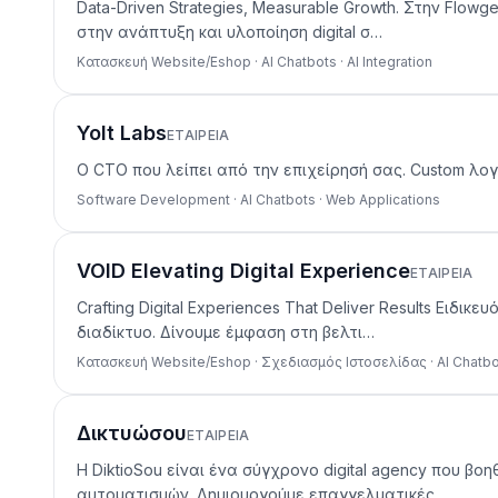
Data-Driven Strategies, Measurable Growth. Στην Fl
στην ανάπτυξη και υλοποίηση digital σ…
Κατασκευή Website/Eshop · AI Chatbots · AI Integration
Yolt Labs
ΕΤΑΙΡΕΊΑ
Ο CTO που λείπει από την επιχείρησή σας. Custom λογι
Software Development · AI Chatbots · Web Applications
VOID Elevating Digital Experience
ΕΤΑΙΡΕΊΑ
Crafting Digital Experiences That Deliver Results Ε
διαδίκτυο. Δίνουμε έμφαση στη βελτι…
Κατασκευή Website/Eshop · Σχεδιασμός Ιστοσελίδας · AI Chatb
Δικτυώσου
ΕΤΑΙΡΕΊΑ
Η DiktioSou είναι ένα σύγχρονο digital agency που β
αυτοματισμών. Δημιουργούμε επαγγελματικές…