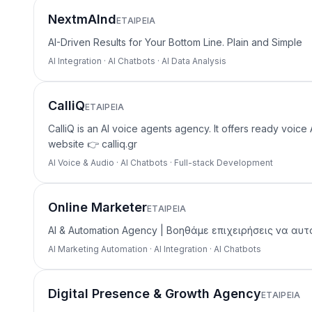
NextmAInd
ΕΤΑΙΡΕΊΑ
AI-Driven Results for Your Bottom Line. Plain and Simple
AI Integration · AI Chatbots · AI Data Analysis
CalliQ
ΕΤΑΙΡΕΊΑ
CalliQ is an AI voice agents agency. It offers ready voi
website 👉 calliq.gr
AI Voice & Audio · AI Chatbots · Full-stack Development
Online Marketer
ΕΤΑΙΡΕΊΑ
AI & Automation Agency | Βοηθάμε επιχειρήσεις να α
AI Marketing Automation · AI Integration · AI Chatbots
Digital Presence & Growth Agency
ΕΤΑΙΡΕΊΑ