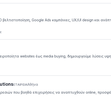
O βελτιστοποίηση, Google Ads καμπάνιες, UX/UI design και ανάπτ
t
 χειροποίητα websites έως media buying, δημιουργούμε λύσεις 
utions
Αθήνα
ΕΤΑΙΡΕΊΑ
υπηρεσιών που βοηθά επιχειρήσεις να αναπτυχθούν online, προσ