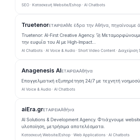
SEO · Κατασκευή Website/Eshop · AI Chatbots
Truetenor
Με έδρα την Αθήνα, πηγαίνουμε 
ΕΤΑΙΡΕΊΑ
Truetenor: AI-First Creative Agency. 🚀 Μεταμορφώνο
την ευφυΐα του AI με High-Impact…
AI Chatbots · AI Voice & Audio · Short Video Content · Διαχείριση
Anagenesis AI
Αθήνα
ΕΤΑΙΡΕΊΑ
Επαγγελματική εξυπηρέτηση 24/7 με τεχνητή νοημοσύν
AI Voice & Audio · AI Chatbots
aiEra.gr
Αθήνα
ΕΤΑΙΡΕΊΑ
AI Solutions & Development Agency. Φτιάχνουμε websit
υλοποίηση, μετρήσιμα αποτελέσματα.
Κατασκευή Website/Eshop · Web Applications · AI Chatbots