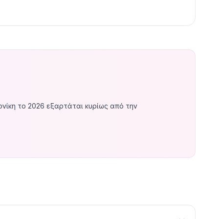
ονίκη το 2026 εξαρτάται κυρίως από την
.000
εφάπαξ. Ιδανικό για μικρές επιχειρήσεις που
ολοκληρωμένες απαντήσεις) κοστίζει
€2.000–€5.000
.
 και custom workflows, η τιμή κυμαίνεται στα
€5.000–
 Ongoing optimization κοστίζει
€100–€500/μήνα
.