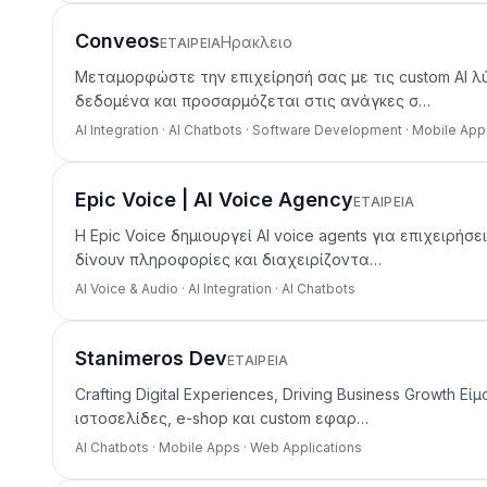
Conveos
Ηρακλειο
ΕΤΑΙΡΕΊΑ
Μεταμορφώστε την επιχείρησή σας με τις custom AI λύ
δεδομένα και προσαρμόζεται στις ανάγκες σ…
AI Integration · AI Chatbots · Software Development · Mobile Ap
Epic Voice | AI Voice Agency
ΕΤΑΙΡΕΊΑ
Η Epic Voice δημιουργεί AI voice agents για επιχειρή
δίνουν πληροφορίες και διαχειρίζοντα…
AI Voice & Audio · AI Integration · AI Chatbots
Stanimeros Dev
ΕΤΑΙΡΕΊΑ
Crafting Digital Experiences, Driving Business Growt
ιστοσελίδες, e-shop και custom εφαρ…
AI Chatbots · Mobile Apps · Web Applications