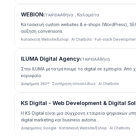
WEBION
Αθήνα , Καλαμάτα
ΕΤΑΙΡΕΊΑ
Κατασκευή custom websites & e-shops (WordPress), SE
αύξηση conversions.
Κατασκευή Website/Eshop · AI Chatbots · Full-stack Developmen
ILUMA Digital Agency
Αθήνα
ΕΤΑΙΡΕΊΑ
Στην ILUMA μετατρέπουμε το digital σε εμπειρία. Από
κορυφαίο.
Διαφήμιση 360º · Συντήρηση Ιστοσελίδων · AI Chatbots
KS Digital - Web Development & Digital Sol
Η KS Digital είναι μια σύγχρονη εταιρεία ψηφιακών 
digital marketing και business automa…
Διαφημίσεις Google · Κατασκευή Website/Eshop · AI Chatbots