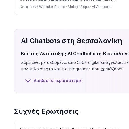
Κατασκευή Website/Eshop · Mobile Apps · AI Chatbots
AI Chatbots στη Θεσσαλονίκη 
Κόστος Ανάπτυξης AI Chatbot στη Θεσσαλονί
Σύμφωνα με δεδομένα από 550+ digital επαγγελματίες
πολυπλοκότητα και τις integrations που χρειάζεσαι.
Ένα βασικό FAQ chatbot (απαντά σε προκαθορισμένες 
Διαβάστε περισσότερα
θέλουν να καλύψουν τις πιο συχνές ερωτήσεις πελα
Ένα custom AI chatbot με ChatGPT/Claude integration
Περιλαμβάνει training, testing, deployment και βασική c
Για enterprise chatbot με CRM integration, multi-chann
Συχνές Ερωτήσεις
€15.000+
.
Πέρα από το εφάπαξ κόστος, υπάρχει μηνιαίο API/hos