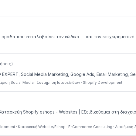
μια ομάδα που καταλαβαίνει τον κώδικα — και τον επιχειρηματικό
ήσεις
)
XPERT, Social Media Marketing, Google Ads, Email Marketing, Seo
είριση Social Media · Συντήρηση Ιστοσελίδων · Shopify Development
s , Κατασκεύη Shopify eshops - Websites | Εξειδικεύομαι στη διαχ
velopment · Κατασκευή Website/Eshop · E-Commerce Consulting · Διαφήμιση 