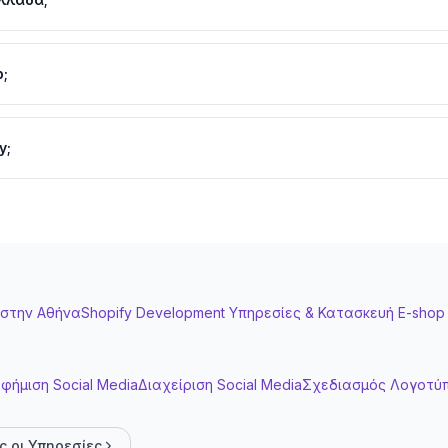
ς για basic/medium stores, theme customization, app setup. Πιο 
Shopify Plus, complex integrations, multi-channel setup. Προσφέρο
p;
έτρησε ταχύτητα, δες mobile experience), εμπειρία σε
ελληνικές 
y;
; Έχει κάνει Shopify Plus project; Μπορεί να κάνει migration απ
 στη Θεσσαλονίκη
 custom Liquid development. Product pages, collection pages, home
ι mobile.
ys: Shopify Payments (Stripe), Viva Wallet, PayPal, Alpha Bank,
στην
Αθήνα
Shopify Development Υπηρεσίες & Κατασκευή E-shop
εση.
ons, tags. SEO optimization: meta titles, descriptions, alt tags, URL 
φήμιση Social Media
Διαχείριση Social Media
Σχεδιασμός Λογοτύ
mp), reviews (Judge.me, Loox), upselling (ReConvert, Bold), analyt
pert επιλέγει τα σωστά.
ς οι Υπηρεσίες