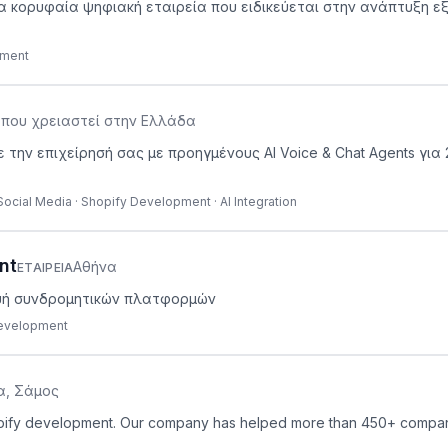
 μια κορυφαία ψηφιακή εταιρεία που ειδικεύεται στην ανάπτυξη 
pment
όπου χρειαστεί στην Ελλάδα
υμε την επιχείρησή σας με προηγμένους AI Voice & Chat Agents 
 Social Media · Shopify Development · AI Integration
nt
Αθήνα
ΕΤΑΙΡΕΊΑ
κευή συνδρομητικών πλατφορμών
Development
α, Σάμος
opify development. Our company has helped more than 450+ compani