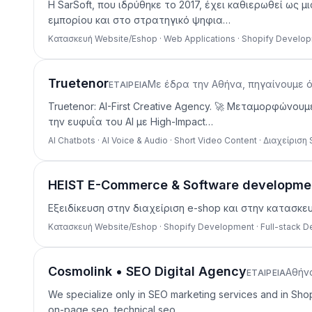
Η SarSoft, που ιδρύθηκε το 2017, έχει καθιερωθεί ως
εμπορίου και στο στρατηγικό ψηφια…
Κατασκευή Website/Eshop · Web Applications · Shopify Develo
Truetenor
Με έδρα την Αθήνα, πηγαίνουμε 
ΕΤΑΙΡΕΊΑ
Truetenor: AI-First Creative Agency. 🚀 Μεταμορφώνο
την ευφυΐα του AI με High-Impact…
AI Chatbots · AI Voice & Audio · Short Video Content · Διαχείριση
HEIST E-Commerce & Software developme
Εξειδίκευση στην διαχείριση e-shop και στην κατασ
Κατασκευή Website/Eshop · Shopify Development · Full-stack 
Cosmolink • SEO Digital Agency
Αθήν
ΕΤΑΙΡΕΊΑ
We specialize only in SEO marketing services and in Sh
on-page seo, technical seo…