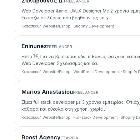
Σκλαβούνος Δ.
FREELANCER
Web Developer &amp; UI/UX Designer Με 2 χρόνια εμπε
Εστιάζω σε λύσεις που βοηθούν τις επιχ…
Κατασκευή Website/Eshop · Shopify Development
Eninunez
FREELANCER
Hello 👋, Για να βρίσκεσαι εδώ πιθανώς ψάχνεις κάποι
Web Developer. Σχεδιασμός και κα…
Κατασκευή Website/Eshop · WordPress Development · Shopify
Marios Anastasiou
FREELANCER
Είμαι full stack developer με 3 χρόνια εμπειρίας. Φ
καθαρά και εύκολα στη χρήση, χωρίς…
Κατασκευή Website/Eshop · Full-stack Development · Shopify 
Boost Agency
ΕΤΑΙΡΕΊΑ