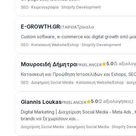
SEO · Κειμενογραφία · Shopify Development
E-GROWTH.GR
Τρίκαλα
ΕΤΑΙΡΕΊΑ
Custom software, e-commerce και digital growth από 
SEO · Κατασκευή Website/Eshop · Shopify Development
Μαυροειδή Δήμητρα
5.0
(
5
αξιολογ
FREELANCER
Κατασκευή και Προώθηση Ιστοσελίδων και Eshops, SEO E
SEO · Διαφήμιση Social Media · Κατασκευή Website/Eshop · Διαχ
Giannis Loukas
5.0
(
2
αξιολογήσεις
)
FREELANCER
Digital Marketing | Διαχείριση Social Media - Meta Ad
brands να ξεχωρίσουν και…
Διαχείριση Social Media · Διαφήμιση Social Media · Shopify De