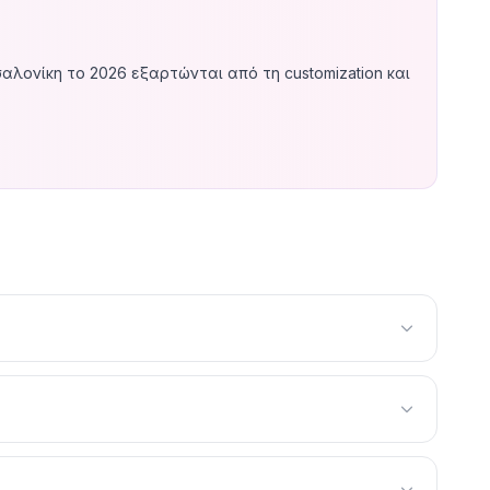
σαλονίκη το 2026 εξαρτώνται από τη customization και
00
— ιδανικό για νέα e-shops, dropshipping stores και
ες custom design με Liquid development, conversion
νεται στα
€8.000–€20.000+
— για brands με μεγάλο
(€50-€500+/μήνα), transaction fees (0-2% εκτός
ent.
ι κάποιος WordPress — το Shopify θέλει εξειδίκευση