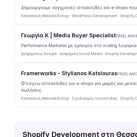
Δημιουργούμε σύγχρονες ιστοσελίδες και e‑shops που
Κατασκευή Website/Eshop · WordPress Development · Shopify
Γεωργία Κ | Media Buyer Specialist
FREELANC
Performance Marketer με εμπειρία στο scaling λογαρι
Διαφημίσεις Google · Διαφήμιση Social Media · Shopify Develo
Framerworks - Stylianos Katsiouras
FREELAN
Φτιάχνω ιστοσελίδες και e-shops για μικρές και μεσ
πωλήσεις.
Κατασκευή Website/Eshop · Σχεδιασμός Ιστοσελίδας · Shopify
Shopify Development στη Θεσσ