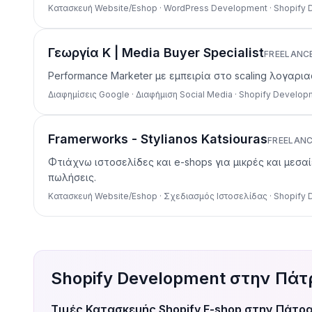
Κατασκευή Website/Eshop · WordPress Development · Shopify
Γεωργία Κ | Media Buyer Specialist
FREELANC
Performance Marketer με εμπειρία στο scaling λογαρι
Διαφημίσεις Google · Διαφήμιση Social Media · Shopify Develo
Framerworks - Stylianos Katsiouras
FREELAN
Φτιάχνω ιστοσελίδες και e-shops για μικρές και μεσ
πωλήσεις.
Κατασκευή Website/Eshop · Σχεδιασμός Ιστοσελίδας · Shopify
Shopify Development στην Πάτ
Τιμές Κατασκευής Shopify E-shop στην Πάτρα