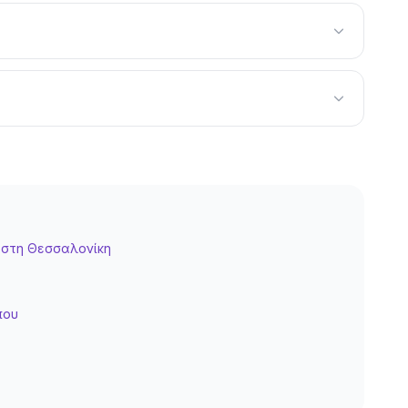
υν team (Liquid developer, designer, CRO specialist),
ενσωματώσεις
(payment gateways, couriers, myDATA),
ό WooCommerce/Magento; Παρέχει ongoing maintenance;
page sections, mega menu, footer. Mobile-first
 Eurobank, αντικαταβολή. Shipping: ACS, Speedex, ΕΛΤΑ
στη
Θεσσαλονίκη
structure, sitemap. Structured data (Product schema) για
που
ics (GA4, Facebook Pixel), ERP/accounting (SoftOne,
 για να μη χάσεις organic rankings. URL mapping,