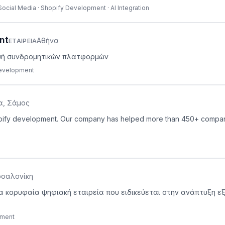
 Social Media · Shopify Development · AI Integration
nt
Αθήνα
ΕΤΑΙΡΕΊΑ
κευή συνδρομητικών πλατφορμών
Development
α, Σάμος
opify development. Our company has helped more than 450+ compani
σαλονίκη
 μια κορυφαία ψηφιακή εταιρεία που ειδικεύεται στην ανάπτυξη 
pment