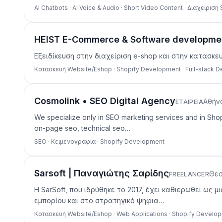
AI Chatbots · AI Voice & Audio · Short Video Content · Διαχείριση
HEIST E-Commerce & Software developme
Εξειδίκευση στην διαχείριση e-shop και στην κατασ
Κατασκευή Website/Eshop · Shopify Development · Full-stack 
Cosmolink • SEO Digital Agency
Αθήν
ΕΤΑΙΡΕΊΑ
We specialize only in SEO marketing services and in Sh
on-page seo, technical seo…
SEO · Κειμενογραφία · Shopify Development
Sarsoft | Παναγιώτης Σαρίδης
Θεσ
FREELANCER
Η SarSoft, που ιδρύθηκε το 2017, έχει καθιερωθεί ως
εμπορίου και στο στρατηγικό ψηφια…
Κατασκευή Website/Eshop · Web Applications · Shopify Develo