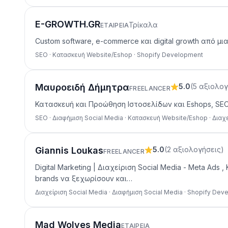
E-GROWTH.GR
Τρίκαλα
ΕΤΑΙΡΕΊΑ
Custom software, e-commerce και digital growth από 
SEO · Κατασκευή Website/Eshop · Shopify Development
Μαυροειδή Δήμητρα
5.0
(
5
αξιολογ
FREELANCER
Κατασκευή και Προώθηση Ιστοσελίδων και Eshops, SEO E
SEO · Διαφήμιση Social Media · Κατασκευή Website/Eshop · Διαχ
Giannis Loukas
5.0
(
2
αξιολογήσεις
)
FREELANCER
Digital Marketing | Διαχείριση Social Media - Meta Ad
brands να ξεχωρίσουν και…
Διαχείριση Social Media · Διαφήμιση Social Media · Shopify De
Mad Wolves Media
ΕΤΑΙΡΕΊΑ