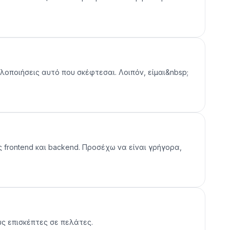
υλοποιήσεις αυτό που σκέφτεσαι. Λοιπόν, είμαι&nbsp;
ς frontend και backend. Προσέχω να είναι γρήγορα,
υς επισκέπτες σε πελάτες.