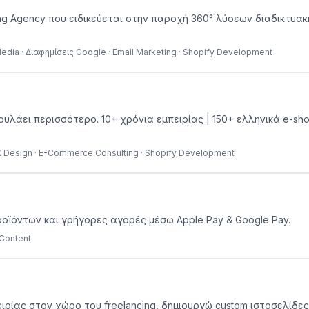
ting Agency που ειδικεύεται στην παροχή 360° λύσεων διαδικτυ
edia · Διαφημίσεις Google · Email Marketing · Shopify Development
πουλάει περισσότερο. 10+ χρόνια εμπειρίας | 150+ ελληνικά e-sh
UX Design · E-Commerce Consulting · Shopify Development
ροϊόντων και γρήγορες αγορές μέσω Apple Pay & Google Pay.
 Content
ιρίας στον χώρο του freelancing, δημιουργώ custom ιστοσελίδες