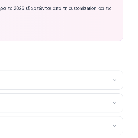
ρα το 2026 εξαρτώνται από τη customization και τις
00
— ιδανικό για νέα e-shops, dropshipping stores και
ες custom design με Liquid development, conversion
νεται στα
€8.000–€20.000+
— για brands με μεγάλο
(€50-€500+/μήνα), transaction fees (0-2% εκτός
ent.
ι κάποιος WordPress — το Shopify θέλει εξειδίκευση
οικονομικός, γρήγορη εκτέλεση. Ψάξε developer με