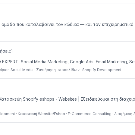
μια ομάδα που καταλαβαίνει τον κώδικα — και τον επιχειρηματικό
ήσεις
)
XPERT, Social Media Marketing, Google Ads, Email Marketing, Seo
είριση Social Media · Συντήρηση Ιστοσελίδων · Shopify Development
s , Κατασκεύη Shopify eshops - Websites | Εξειδικεύομαι στη διαχ
velopment · Κατασκευή Website/Eshop · E-Commerce Consulting · Διαφήμιση 