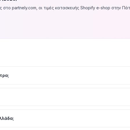
στο partnely.com, οι τιμές κατασκευής Shopify e-shop στην Πάτ
t upload, payment gateways) η τιμή κυμαίνεται στα
€1.000–€3.0
ections, branded experience) η τιμή είναι
€3.000–€8.000
— πλήρ
urrency, B2B features, custom apps, ERP integration) η τιμή κυμαί
/μήνα, Advanced €299/μήνα, Plus €2.300+/μήνα. Επιπλέον: apps 
τρα;
αίο κόστος αλλά δεν χρειάζεσαι δικό σου hosting, SSL ή security managem
ς με αποδεδειγμένη εμπειρία στην πλατφόρμα. Δεν αρκεί να ξέρε
.
Ελλάδα;
ς για basic/medium stores, theme customization, app setup. Πιο 