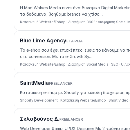
Η Mad Wolves Media είναι ένα δυναμικό Digital Marke
τα δεδομένα, βοηθάμε brands να χτίσο…
Κατασκευή Website/Eshop · Διαφήμιση 360º · Διαφήμιση Social M
Blue Lime Agency
ΕΤΑΙΡΕΊΑ
Το e-shop σου έχει επισκέπτες· εμείς το κάνουμε να 
στο conversion. Με το e-Growth Sy…
Κατασκευή Website/Eshop · Διαφήμιση Social Media · SEO · UI/
SaintMedia
FREELANCER
Κατασκευή e-shop με Shopify για εύκολη διαχείριση π
Shopify Development · Κατασκευή Website/Eshop · Short Video
Σκλαβούνος Δ.
FREELANCER
Web Developer &amp; UI/UX Designer Με 2 χρόνια εμπε