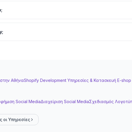
Shopify Plus, complex integrations, multi-channel setup. Προσφέρο
p;
έτρησε ταχύτητα, δες mobile experience), εμπειρία σε
ελληνικές 
y;
; Έχει κάνει Shopify Plus project; Μπορεί να κάνει migration απ
 στην Πάτρα
 custom Liquid development. Product pages, collection pages, home
ι mobile.
ys: Shopify Payments (Stripe), Viva Wallet, PayPal, Alpha Bank,
στην
Αθήνα
Shopify Development Υπηρεσίες & Κατασκευή E-shop
εση.
ons, tags. SEO optimization: meta titles, descriptions, alt tags, URL 
φήμιση Social Media
Διαχείριση Social Media
Σχεδιασμός Λογοτύ
mp), reviews (Judge.me, Loox), upselling (ReConvert, Bold), analyt
pert επιλέγει τα σωστά.
ς οι Υπηρεσίες
ών, παραγγελιών από WooCommerce/Magento. SEO redirects (301)