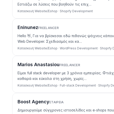
Εστιάζω σε λύσεις που βοηθούν τις επιχ…
Κατασκευή Website/Eshop · Shopify Development
Eninunez
FREELANCER
Hello 👋, Για να βρίσκεσαι εδώ πιθανώς ψάχνεις κάποι
Web Developer. Σχεδιασμός και κα…
Κατασκευή Website/Eshop · WordPress Development · Shopify
Marios Anastasiou
FREELANCER
Είμαι full stack developer με 3 χρόνια εμπειρίας. Φ
καθαρά και εύκολα στη χρήση, χωρίς…
Κατασκευή Website/Eshop · Full-stack Development · Shopify 
Boost Agency
ΕΤΑΙΡΕΊΑ
Δημιουργούμε σύγχρονες ιστοσελίδες και e‑shops που