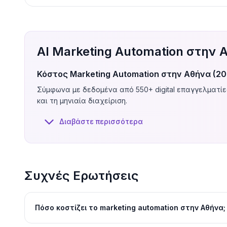
AI Marketing Automation στην
Κόστος Marketing Automation στην Αθήνα (20
Σύμφωνα με δεδομένα από 550+ digital επαγγελματίες 
και τη μηνιαία διαχείριση.
Τα εργαλεία έχουν μηνιαία συνδρομή:
Klaviyo
(δημοφ
Διαβάστε περισσότερα
€3.600/μήνα ανάλογα με το tier. Δεν χρειάζεσαι πάν
Το αρχικό setup (δημιουργία flows, segments, integrati
δουλεύει μόνο του για μήνες.
Η μηνιαία διαχείριση (optimization, νέα flows, A/B test
Συχνές Ερωτήσεις
training session.
Οι τιμές εξαρτώνται από τον αριθμό contacts, τα flows που χρε
Πόσο κοστίζει το marketing automation στην Αθήνα;
Τι Είναι το Marketing Automation στην Πράξ