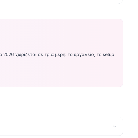
 2026 χωρίζεται σε τρία μέρη: το εργαλείο, το setup
s,
ActiveCampaign
€29–€149/μήνα,
HubSpot
€45–
ιο κρίσιμο κομμάτι — ένα σωστά στημένο automation
τρέχεις τα πάντα μόνος/η μετά το setup, αρκεί ένα