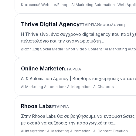
Κατασκευή Website/Eshop · AI Marketing Automation · Web Appli
Thrive Digital Agency
Θεσσαλονίκη
ΕΤΑΙΡΕΊΑ
Η Thrive είναι ένα σύγχρονο digital agency που παρέχ
πελατολόγιο και την αναγνωρισιμότη…
Διαφήμιση Social Media · Short Video Content · AI Marketing Aut
Online Marketer
ΕΤΑΙΡΕΊΑ
AI & Automation Agency | Βοηθάμε επιχειρήσεις να α
AI Marketing Automation · AI Integration · AI Chatbots
Rhooa Labs
ΕΤΑΙΡΕΊΑ
Στην Rhooa Labs θα σε βοηθήσουμε να ενσωματώσεις 
με σκοπό να αυξήσεις την παραγωγικότητα…
AI Integration · AI Marketing Automation · AI Content Creation