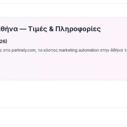
 Αθήνα — Τιμές & Πληροφορίες
26)
στο partnely.com, το κόστος marketing automation στην Αθήνα το
ιλές για e-commerce) €20–€500/μήνα ανάλογα με τους contact
τα το πιο ακριβό — εξαρτάται από τις ανάγκες σου.
ons, templates) κοστίζει
€1.000–€5.000
εφάπαξ. Αυτό είναι το π
ing, reporting) κυμαίνεται στα
€500–€2.000/μήνα
. Αν θέλεις να 
ιάζεσαι και την πολυπλοκότητα.
η — Χωρίς Buzzwords