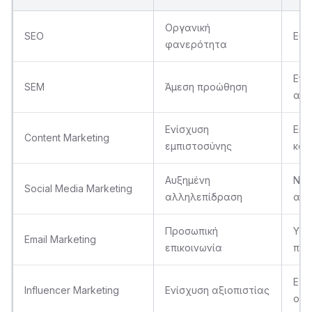
Οργανική
SEO
Ευρ
φανερότητα
Ενε
SEM
Άμεση προώθηση
αγο
Ενίσχυση
Εκπ
Content Marketing
εμπιστοσύνης
κοι
Αυξημένη
Νεα
Social Media Marketing
αλληλεπίδραση
ακρ
Προσωπική
Υφι
Email Marketing
επικοινωνία
πελ
Εξε
Influencer Marketing
Ενίσχυση αξιοπιστίας
ομά