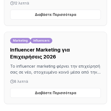
12 λεπτά
Δείτε πώς να το στήσετε σωστά, ποια πεδία
κάνουν τη διαφορά και ποια λάθη σας
Διαβάστε Περισσότερα
κόβουν την ορατότητα στους Χάρτες.
Marketing
Influencers
Influencer Marketing για
Επιχειρήσεις 2026
Το influencer marketing φέρνει την επιχείρησή
σας σε νέο, στοχευμένο κοινό μέσα από την
εμπιστοσύνη ενός δημιουργού, χωρίς να
8 λεπτά
χρειάζεστε διάσημους ή μεγάλο budget.
Διαβάστε Περισσότερα