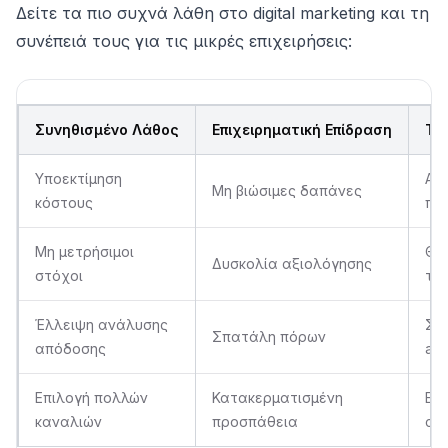
Δείτε τα πιο συχνά λάθη στο digital marketing και τη
συνέπειά τους για τις μικρές επιχειρήσεις:
Συνηθισμένο Λάθος
Επιχειρηματική Επίδραση
Τρ
Υποεκτίμηση
Ακρ
Μη βιώσιμες δαπάνες
κόστους
πρ
Μη μετρήσιμοι
Θέσ
Δυσκολία αξιολόγησης
στόχοι
την
Έλλειψη ανάλυσης
Συ
Σπατάλη πόρων
απόδοσης
ana
Επιλογή πολλών
Κατακερματισμένη
Εσ
καναλιών
προσπάθεια
απ