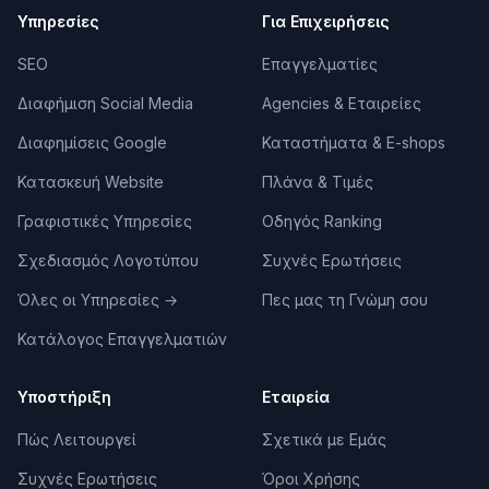
στην Αθήνα
Υπηρεσίες
Για Επιχειρήσεις
Στο partnely θα βρεις web developers, WordPress
specialists και agencies στην Αθήνα που προσφέρουν
SEO
Επαγγελματίες
μηνιαία πακέτα συντήρησης — από basic updates
Διαφήμιση Social Media
Agencies & Εταιρείες
μέχρι premium support με priority response. Σύγκρινε
πακέτα, χρόνους απόκρισης και τιμές — χωρίς
Διαφημίσεις Google
Καταστήματα & E-shops
κόστος.
Κατασκευή Website
Πλάνα & Τιμές
Μπορείς να βρεις κάποιον ακόμα κι αν η ιστοσελίδα
σου φτιάχτηκε από κάποιον άλλο. Περίγραψε τι
Γραφιστικές Υπηρεσίες
Οδηγός Ranking
πλατφόρμα χρησιμοποιείς (WordPress, Shopify,
Σχεδιασμός Λογοτύπου
Συχνές Ερωτήσεις
custom), τι hosting έχεις, και τι θέλεις να
καλύπτεται — θα λάβεις προσφορές από
Όλες οι Υπηρεσίες
→
Πες μας τη Γνώμη σου
εξειδικευμένους επαγγελματίες.
Κατάλογος Επαγγελματιών
Κορυφαίες Εταιρείες & Επαγγελματίες
Υποστήριξη
Εταιρεία
Συντήρηση Ιστοσελίδων στην Αθήνα
Επιλεγμένοι συνεργάτες με βάση τη
Πώς Λειτουργεί
Σχετικά με Εμάς
δραστηριότητα, την πληρότητα προφίλ και τις
αξιολογήσεις τους στο partnely.
Συχνές Ερωτήσεις
Όροι Χρήσης