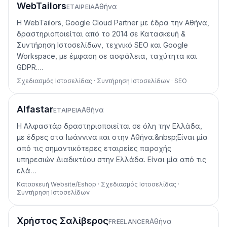
WebTailors
Αθήνα
ΕΤΑΙΡΕΊΑ
Η WebTailors, Google Cloud Partner με έδρα την Αθήνα,
δραστηριοποιείται από το 2014 σε Κατασκευή &
Συντήρηση Ιστοσελίδων, τεχνικό SEO και Google
Workspace, με έμφαση σε ασφάλεια, ταχύτητα και
GDPR.…
Σχεδιασμός Ιστοσελίδας · Συντήρηση Ιστοσελίδων · SEO
Alfastar
Αθήνα
ΕΤΑΙΡΕΊΑ
Η Αλφαστάρ δραστηριοποιείται σε όλη την Ελλάδα,
με έδρες στα Ιωάννινα και στην Αθήνα.&nbsp;Είναι μία
από τις σημαντικότερες εταιρείες παροχής
υπηρεσιών Διαδικτύου στην Ελλάδα. Είναι μία από τις
ελά…
Κατασκευή Website/Eshop · Σχεδιασμός Ιστοσελίδας ·
Συντήρηση Ιστοσελίδων
Χρήστος Σαλίβερος
Αθήνα
FREELANCER