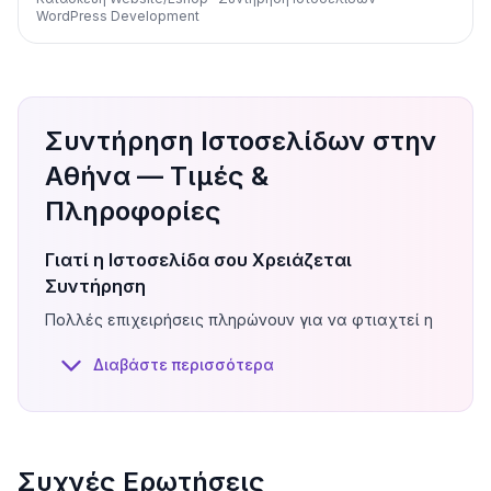
WordPress Development
Συντήρηση Ιστοσελίδων στην
Αθήνα — Τιμές &
Πληροφορίες
Γιατί η Ιστοσελίδα σου Χρειάζεται
Συντήρηση
Πολλές επιχειρήσεις πληρώνουν για να φτιαχτεί η
ιστοσελίδα τους και μετά… την ξεχνούν. Μέχρι που
Διαβάστε περισσότερα
κάτι σπάει: μια φόρμα σταματάει να λειτουργεί, η
σελίδα γίνεται αργή, ή χειρότερα — δέχεται
επίθεση. Η συντήρηση ιστοσελίδας είναι σαν το
service του αυτοκινήτου: δεν το βλέπεις μέχρι που
το χρειαστείς, αλλά χωρίς αυτό θα μείνεις στη
Συχνές Ερωτήσεις
μέση.