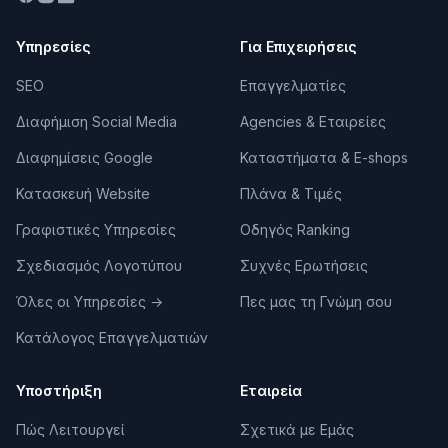
Βρες τους Καλύτερους Video Editors &
Παραγωγούς στην Πάτρα
Υπηρεσίες
Για Επιχειρήσεις
Στο partnely θα βρεις freelance video editors, motion
SEO
Επαγγελματίες
designers και εταιρείες παραγωγής στην Πάτρα με
εξειδίκευση σε social media content, corporate
Διαφήμιση Social Media
Agencies & Εταιρείες
videos, YouTube editing και commercials. Σύγκρινε
showreels, αξιολογήσεις πελατών και τιμές — χωρίς
Διαφημίσεις Google
Καταστήματα & E-shops
κόστος.
Κατασκευή Website
Πλάνα & Τιμές
Κάθε επαγγελματίας και εταιρεία παραγωγής έχει
αναλυτικό προφίλ με demo reel, completed projects
Γραφιστικές Υπηρεσίες
Οδηγός Ranking
και αξιολογήσεις από πραγματικούς πελάτες.
Σχεδιασμός Λογοτύπου
Συχνές Ερωτήσεις
Μπορείς επίσης να δημοσιεύσεις δωρεάν αίτημα
προσφοράς και να λάβεις προτάσεις από πολλούς
Όλες οι Υπηρεσίες
→
Πες μας τη Γνώμη σου
video professionals ταυτόχρονα.
Κατάλογος Επαγγελματιών
Κορυφαίες Εταιρείες & Επαγγελματίες Video
Υποστήριξη
Εταιρεία
Editing στην Πάτρα
Πώς Λειτουργεί
Επιλεγμένοι συνεργάτες με βάση τη
Σχετικά με Εμάς