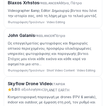
Blaxos Xrhstos
Αθήνα, Πάτρα
FREELANCER
Videographer &amp; Editor: Δημιουργώ βίντεο που λένε
την ιστορία σας, από τη λήψη μέχρι το τελικό μοντάζ.
Φωτογράφιση Προϊόντων · Video Editing
John Galanis
Πάτρα
FREELANCER
Ως επαγγελματίας φωτογράφος και δημιουργός
οπτικού περιεχομένου, προσφέρω ολοκληρωμένες
υπηρεσίες φωτογράφισης και παραγωγής βίντεο.
Στόχος μου είναι κάθε εικόνα και κάθε καρέ να
αφηγείται μια ιστο…
Φωτογράφιση Προϊόντων · Short Video Content · Video Editing
Skyflow Drone Video
ΕΤΑΙΡΕΊΑ
5.0
(
8
αξιολογήσεις
)
PLANET EARTH
Κινηματογραφική παραγωγή με drones (FPV & aerials),
indoor και outdoor, με έμφαση στη ροή, τον ρυθμό και