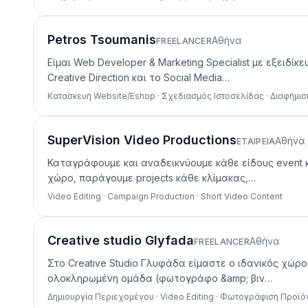
Petros Tsoumanis
Αθήνα
FREELANCER
Είμαι Web Developer & Marketing Specialist με εξει
Creative Direction και το Social Media…
Κατασκευή Website/Eshop · Σχεδιασμός Ιστοσελίδας · Διαφήμιση S
SuperVision Video Productions
Αθήνα
ΕΤΑΙΡΕΊΑ
Καταγράφουμε και αναδεικνύουμε κάθε είδους event κ
χώρο, παράγουμε projects κάθε κλίμακας,…
Video Editing · Campaign Production · Short Video Content
Creative studio Glyfada
Αθήνα
FREELANCER
Στο Creative Studio Γλυφάδα είμαστε ο ιδανικός χώρο
ολοκληρωμένη ομάδα (φωτογράφο &amp; βιν…
Δημιουργία Περιεχομένου · Video Editing · Φωτογράφιση Προϊ