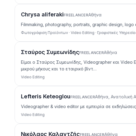
Chrysa aliferaki
Αθήνα
FREELANCER
Filmmaking, photography, portraits, graphic design, logo
Φωτογράφιση Προϊόντων · Video Editing · Γραφιστικές Υπηρεσίε
Σταύρος Συμεωνίδης
Αθήνα
FREELANCER
Είμαι ο Σταύρος Συμεωνίδης, Videographer και Video 
μικρού μήκους και το εταιρικό βίντ…
Video Editing
Lefteris Keteoglou
Αθήνα, Ανατολική Α
FREELANCER
Videographer & video editor με εμπειρία σε εκδηλώσει
Video Editing
Νικόλαος Καλαντζής
Αθήνα
FREELANCER