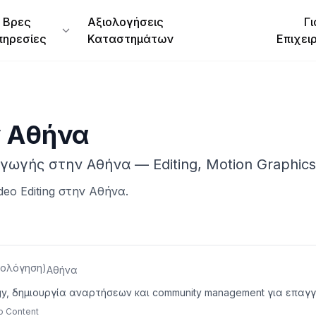
Βρες
Αξιολογήσεις
Γι
πηρεσίες
Καταστημάτων
Επιχει
ν
Αθήνα
αγωγής στην Αθήνα — Editing, Motion Graphics
deo Editing
στην
Αθήνα
.
ιολόγηση
)
Αθήνα
egy, δημιουργία αναρτήσεων και community management για επαγγ
o Content