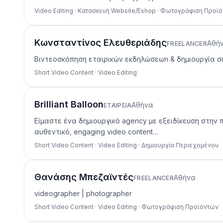
Video Editing · Κατασκευή Website/Eshop · Φωτογράφιση Προϊ
Κωνσταντίνος Ελευθεριάδης
Αθή
FREELANCER
Bιντεοσκόπηση εταιρικών εκδηλώσεωn & δημιουργία σ
Short Video Content · Video Editing
Brilliant Balloon
Αθήνα
ΕΤΑΙΡΕΊΑ
Είμαστε ένα δημιουργικό agency με εξειδίκευση στην 
αυθεντικό, engaging video content…
Short Video Content · Video Editing · Δημιουργία Περιεχομένου
Θανάσης Μπεζαϊντές
Αθήνα
FREELANCER
videographer | photographer
Short Video Content · Video Editing · Φωτογράφιση Προϊόντων