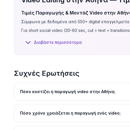
Τιμές Παραγωγής & Μοντάζ Video στην Αθήν
Σύμφωνα με δεδομένα από 550+ digital επαγγελματίες
Για short social video (30-60 sec, cut + text + transitio
turnaround.
Διαβάστε περισσότερα
Για YouTube video ή podcast edit (5-15 min, multi-cam, B-r
balancing.
Για corporate video ή promotional spot (scripted, motio
launches και employer branding.
Συχνές Ερωτήσεις
Για commercial production με advanced motion graphics
και post-production.
Οι τιμές αφορούν post-production/editing. Αν χρειάζεσαι και s
Πόσο κοστίζει η παραγωγή video στην Αθήνα;
Πώς να Επιλέξεις Εταιρεία Παραγωγής ή Freel
Πόσο χρόνο χρειάζεται η παραγωγή ενός video;
Η επιλογή ανάμεσα σε εταιρεία παραγωγής (production
Freelance video editor
(€50-€400): Ιδανικός για social
οικονομικός. Ψάξε editor που δουλεύει ήδη στο στυλ που