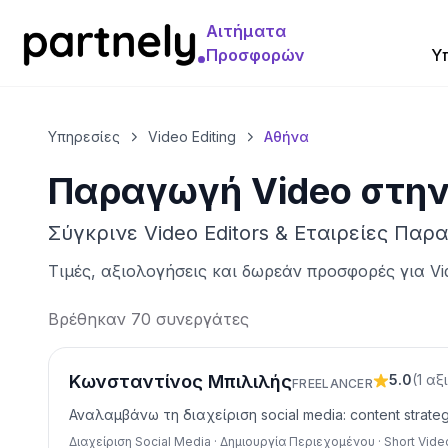
Αιτήματα
Προσφορών
Υ
Υπηρεσίες
Video Editing
Αθήνα
Παραγωγή Video
στη
Σύγκρινε Video Editors & Εταιρείες Παρ
Τιμές, αξιολογήσεις και δωρεάν προσφορές για
Vi
Βρέθηκαν 70 συνεργάτες
Κωνσταντίνος Μπιλιλής
5.0
(
1
αξ
FREELANCER
Αναλαμβάνω τη διαχείριση social media: content strat
Διαχείριση Social Media · Δημιουργία Περιεχομένου · Short Vide