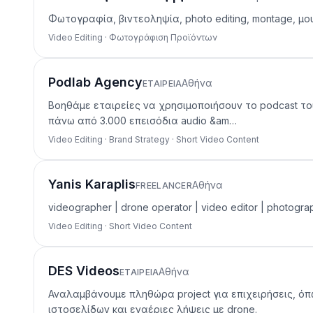
Φωτογραφία, βιντεοληψία, photo editing, montage, μο
Video Editing · Φωτογράφιση Προϊόντων
Podlab Agency
Αθήνα
ΕΤΑΙΡΕΊΑ
Βοηθάμε εταιρείες να χρησιμοποιήσουν το podcast του
πάνω από 3.000 επεισόδια audio &am…
Video Editing · Brand Strategy · Short Video Content
Yanis Karaplis
Αθήνα
FREELANCER
videographer | drone operator | video editor | photo
Video Editing · Short Video Content
DES Videos
Αθήνα
ΕΤΑΙΡΕΊΑ
Αναλαμβάνουμε πληθώρα project για επιχειρήσεις, όπω
ιστοσελίδων και εναέριες λήψεις με drone.