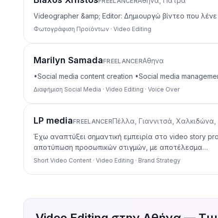
Αθήνα, Πάτρα
FREELANCER
Videographer &amp; Editor: Δημιουργώ βίντεο που λένε
Φωτογράφιση Προϊόντων · Video Editing
Marilyn Samada
Αθηνα
FREELANCER
•Social media content creation •Social media managemen
Διαφήμιση Social Media · Video Editing · Voice Over
LP media
Πέλλα, Γιαννιτσά, Χαλκιδώνα, 
FREELANCER
Έχω αναπτύξει σημαντική εμπειρία στο video story pr
αποτύπωση προσωπικών στιγμών, με αποτέλεσμα…
Short Video Content · Video Editing · Brand Strategy
Video Editing στην Αθήνα — Τι