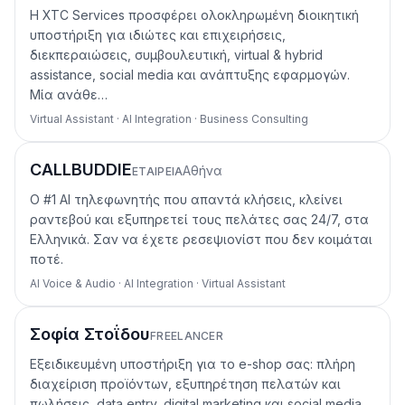
Η XTC Services προσφέρει ολοκληρωμένη διοικητική
υποστήριξη για ιδιώτες και επιχειρήσεις,
διεκπεραιώσεις, συμβουλευτική, virtual & hybrid
assistance, social media και ανάπτυξης εφαρμογών.
Μία ανάθε…
Virtual Assistant · AI Integration · Business Consulting
CALLBUDDIE
Αθήνα
ΕΤΑΙΡΕΊΑ
Ο #1 AI τηλεφωνητής που απαντά κλήσεις, κλείνει
ραντεβού και εξυπηρετεί τους πελάτες σας 24/7, στα
Ελληνικά. Σαν να έχετε ρεσεψιονίστ που δεν κοιμάται
ποτέ.
AI Voice & Audio · AI Integration · Virtual Assistant
Σοφία Στοΐδου
FREELANCER
Εξειδικευμένη υποστήριξη για το e-shop σας: πλήρη
διαχείριση προϊόντων, εξυπηρέτηση πελατών και
πωλήσεις, data entry, digital marketing και social media,