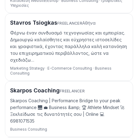
Κατασκευή Website/Eshop · Business Consulting · Γραφιστικές
Υπηρεσίες
Stavros Tsiogkas
Αθήνα
FREELANCER
Φέρνω έναν συνδυασμό τεχνογνωσίας και εμπειρίας.
Δημιουργώ καλαίσθητες και εύχρηστες ιστοσελίδες
και γραφιστικά, έχοντας παράλληλα καλή κατανόηση
του επιχειρηματικού περιβάλλοντος, ώστε να
σχεδιάζω…
Marketing Strategy · E-Commerce Consulting · Business
Consulting
Skarpos Coaching
FREELANCER
Skarpos Coaching | Performance Bridge to your peak
performance 🌉 💼 Business &amp; 🏆 Athlete Mindset 🚀
Ξεκλείδωσε τις δυνατότητές σου | Online 💻
6981071535
Business Consulting