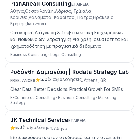
PlanAhead Consulting
ΕΤΑΙΡΕΊΑ
Αθήνα,Θεσσαλονίκη,Λάρισα, Τρίκαλα,
Κόρινθο,Καλαμάτα, Καρδίτσα, Πάτρα,Ηράκλειο
Κρήτης,Ιωάννινα
Οικονομική Διάγνωση & Συμβουλευτική Επιχειρήσεων
και Νοικοκυριών. Στρατηγική για χρέη, ρευστότητα και
χρηματοδότηση με πραγματικά δεδομένα.
Business Consulting · Legal Consulting
Ροδάνθη Δαμιανάκη | Rodata Strategy Lab
5.0
(
2
αξιολογήσεις
)
Athens, GR
FREELANCER
Clear Data. Better Decisions. Practical Growth For SMEs.
E-Commerce Consulting · Business Consulting · Marketing
Strategy
JK Technical Service
ΕΤΑΙΡΕΊΑ
5.0
(
1
αξιολόγηση
)
Αθήνα
Εξειδικευόμαστε στον σχεδιασμό και την ανάπτυξη