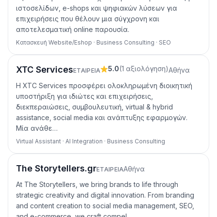
ιστοσελίδων, e-shops και ψηφιακών λύσεων για
επιχειρήσεις που θέλουν μια σύγχρονη και
αποτελεσματική online παρουσία.
Κατασκευή Website/Eshop · Business Consulting · SEO
XTC Services
5.0
(
1
αξιολόγηση
)
Αθήνα
ΕΤΑΙΡΕΊΑ
Η XTC Services προσφέρει ολοκληρωμένη διοικητική
υποστήριξη για ιδιώτες και επιχειρήσεις,
διεκπεραιώσεις, συμβουλευτική, virtual & hybrid
assistance, social media και ανάπτυξης εφαρμογών.
Μία ανάθε…
Virtual Assistant · AI Integration · Business Consulting
The Storytellers.gr
Αθήνα
ΕΤΑΙΡΕΊΑ
At The Storytellers, we bring brands to life through
strategic creativity and digital innovation. From branding
and content creation to social media management, SEO,
and e-commerce, we craft compel…