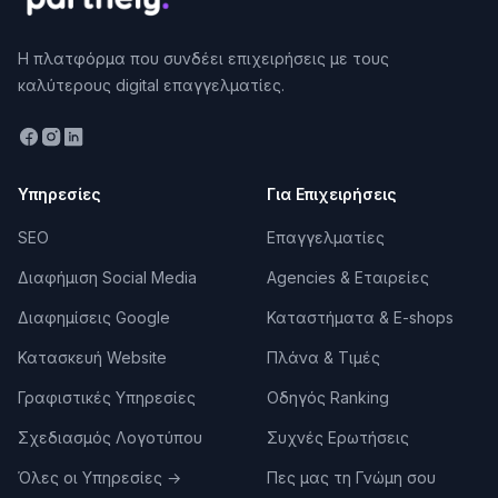
methodology.
Τέλος, δες αν υπάρχει
chemistry
. Θα δουλέψετε
Η πλατφόρμα που συνδέει επιχειρήσεις με τους
στενά μαζί — αν δεν αισθάνεσαι άνετα να
καλύτερους digital επαγγελματίες.
μοιραστείς τα πραγματικά προβλήματα της
επιχείρησής σου, η συνεργασία δεν θα πιάσει. Μια
δωρεάν αρχική κλήση 30 λεπτών δείχνει πολλά.
Υπηρεσίες
Πότε Χρειάζεσαι Business Consultant —
Για Επιχειρήσεις
Σημάδια ότι Ήρθε η Ώρα
SEO
Επαγγελματίες
Σταμάτησε η ανάπτυξη
— πουλάς σταθερά αλλά
Διαφήμιση Social Media
Agencies & Εταιρείες
δεν μπορείς να πας στο επόμενο επίπεδο. Ο
consultant βοηθά να βρεις τα bottlenecks
Διαφημίσεις Google
Καταστήματα & E-shops
(τιμολόγηση; κανάλια; ομάδα; product-market fit;) και
να τα ξεμπλοκάρεις.
Κατασκευή Website
Πλάνα & Τιμές
Ετοιμάζεις κάτι μεγάλο
— νέο προϊόν, expansion
Γραφιστικές Υπηρεσίες
Οδηγός Ranking
σε νέα αγορά, fundraising, εξαγορά. Αυτά τα
βήματα χρειάζονται εμπειρία που πιθανότατα δεν
Σχεδιασμός Λογοτύπου
Συχνές Ερωτήσεις
έχεις in-house. Ο consultant φέρνει expertise από
Όλες οι Υπηρεσίες
→
Πες μας τη Γνώμη σου
παρόμοια projects.