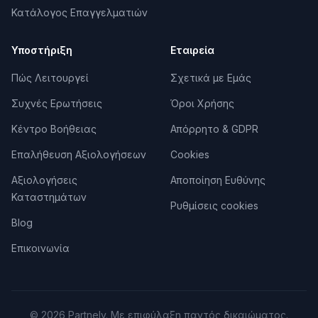
Κατάλογος Επαγγελματιών
Χάνεις χρήματα ή χρόνο
χωρίς να καταλαβαίνεις
γιατί. Τα margins πέφτουν, η ομάδα δεν αποδίδει, οι
πελάτες φεύγουν. Ο consultant κάνει diagnosis: δεν
Υποστήριξη
Εταιρεία
μαντεύει, αναλύει data και βρίσκει τις πραγματικές
αιτίες.
Πώς Λειτουργεί
Σχετικά με Εμάς
Δεν χρειάζεσαι consultant
αν ξέρεις ήδη τι πρέπει
Συχνές Ερωτήσεις
Όροι Χρήσης
να κάνεις αλλά δεν έχεις χρόνο — τότε χρειάζεσαι
execution help (project manager, freelancers). Ο
Κέντρο Βοήθειας
Απόρρητο & GDPR
consultant λύνει προβλήματα στρατηγικής, όχι
Επαλήθευση Αξιολογήσεων
Cookies
εκτέλεσης.
Αξιολογήσεις
Αποποίηση Ευθύνης
Καταστημάτων
Κορυφαίες Εταιρείες & Επαγγελματίες
Ρυθμίσεις cookies
Business Consulting στην Πάτρα
Blog
Επιλεγμένοι συνεργάτες με βάση τη
Επικοινωνία
δραστηριότητα, την πληρότητα προφίλ και τις
αξιολογήσεις τους στο partnely.
PlanAhead Consulting
1
.
ΕΤΑΙΡΕΊΑ
© 2026 Partnely. Με επιφύλαξη παντός δικαιώματος.