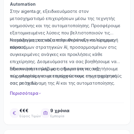
Automation
Στην aigenta.gr, εξειδικευόμαστε στον
μετασχηματισμό επιχειρήσεων μέσω της τεχνητής
νοημοσύνης και της αυτοματοποίησης. Προσφέρουμε
εξατομικευμένες λύσεις που βελτιστοποιούν τις
λειτουργίες σας και απελευθερώνουν πολύτιμους
Η ομάδα μας εστιάζει στην ανάπτυξη και εφαρμογή
πόρους.
καινοτόμων στρατηγικών AI, προσαρμοσμένων στις
συγκεκριμένες ανάγκες και προκλήσεις κάθε
επιχείρησης. Δεσμευόμαστε να σας βοηθήσουμε να
αξιοποιήσετε πλήρως τις δυνατότητες της
Επικοινωνήστε μαζί μας σήμερα για να συζητήσουμε
τεχνολογίας για να επιτύχετε τους επιχειρηματικούς
πώς μπορούμε να μεταμορφώσουμε την επιχείρησή
σας στόχους.
σας με τη δύναμη της AI και της αυτοματοποίησης.
Περισσότερα
€€€
9 χρόνια
Εύρος Τιμών
Εμπειρία