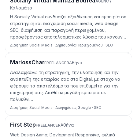
Socially Virtual Mariuza Boufea
AGENCY
Καλαμάτα
Η Socially Virtual συνδυάζει εξειδίκευση και εμπειρία σε
στρατηγική και διαχείριση social media, web design,
SEO, διαφήμιση και παραγωγή περιεχομένου,
προσφέροντας αποτελεσματικές λύσεις που κάνουν…
Διαφήμιση Social Media · Δημιουργία Περιεχομένου · SEO
MariossChar
Αθήνα
FREELANCER
Αναλαμβάνω τη στρατηγική, την υλοποίηση και την
ανάπτυξη της εταιρίας σας στο Digital, με στόχο να
φέρουμε τα αποτελέσματα που επιθυμείτε για την
επιχείρησή σας. Διαθέτω μεγάλη εμπειρία σε
πολυεθνι…
Διαφήμιση Social Media · Διαφημίσεις Google · SEO
First Step
Αθήνα
FREELANCER
Web Design &amp; Devlopment Responsive, φιλικά