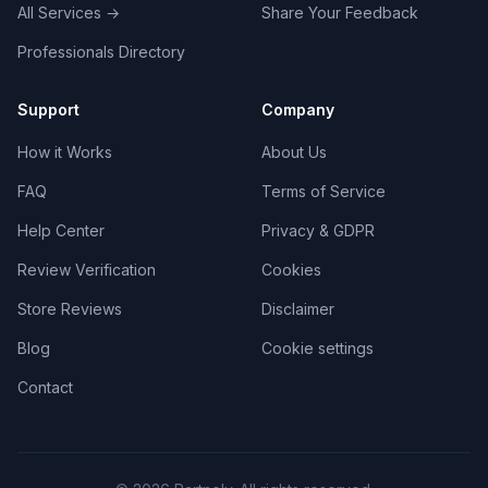
All Services
→
Share Your Feedback
Professionals Directory
Forthright Digital Agency
3
.
AGENCY
Αθήνα, Θεσσαλονίκη
Support
Εξειδικευόμαστε στο digital marketing και
Company
ιδιαίτερα στο SEO (technical - on -off site) και
How it Works
About Us
στις διαφημίσεις σε Google & Meta.
Πιστοποιημένος συνεργάτης της G…
FAQ
Terms of Service
Help Center
Privacy & GDPR
Omicron Digital Agency
4
.
AGENCY
Review Verification
Cookies
Θεσσαλονίκη
Παρέχουμε ένα ευρύ φάσμα ψηφιακών
Store Reviews
Disclaimer
υπηρεσιών, όπως η ανάπτυξη εφαρμογών,
Blog
Cookie settings
ιστοσελίδων και Eshop αλλά και υπηρεσίες
Social Media Marketing. Έχουμε την τεχνογνωσ…
Contact
GrowHub Digital Marketing
5
.
AGENCY
Θεσσαλονίκη