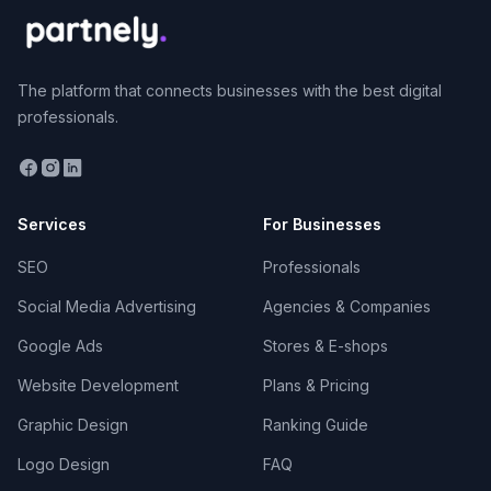
Thessaloniki
Selected partners based on activity, profile
completeness and client reviews on partnely.
The platform that connects businesses with the best digital
professionals.
1
.
Spyros.Website - AI Web Design Agency
Thessaloniki
Θεσσαλονικη
AGENCY
Services
For Businesses
Στην Spyros.Website δεν κατασκευάζουμε
απλώς ιστοσελίδες, δημιουργούμε ένα πλήρες AI
SEO
Professionals
οικοσύστημα για την επιχείρησή σας. Με έδρα
τη Θεσσαλονίκη και πάνω από…
Social Media Advertising
Agencies & Companies
Google Ads
Stores & E-shops
SIKOS WEB DIGITAL
2
.
Θεσσαλονίκη
FREELANCER
Website Development
Plans & Pricing
Sikos Web Digital is a modern web development
Graphic Design
Ranking Guide
brand focused on building clean, strategic, and
high-performing websites for businesses that want
Logo Design
FAQ
to grow. Ever…