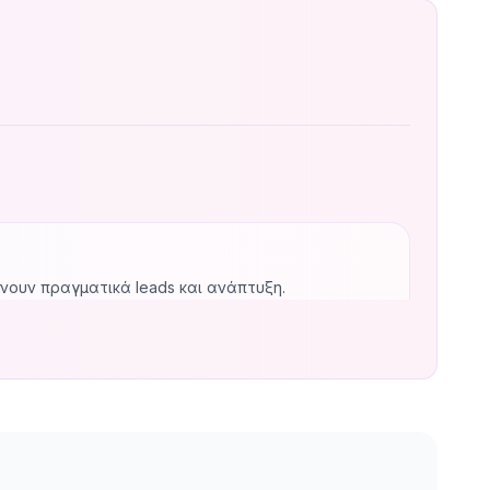
ρνουν πραγματικά leads και ανάπτυξη.
act, Next.js και TypeScript. Αναλαμβάνω projec…