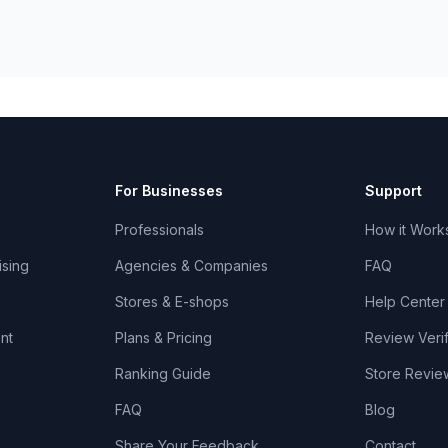
For Businesses
Support
Professionals
How it Work
ising
Agencies & Companies
FAQ
Stores & E-shops
Help Center
nt
Plans & Pricing
Review Verif
Ranking Guide
Store Revie
FAQ
Blog
Share Your Feedback
Contact