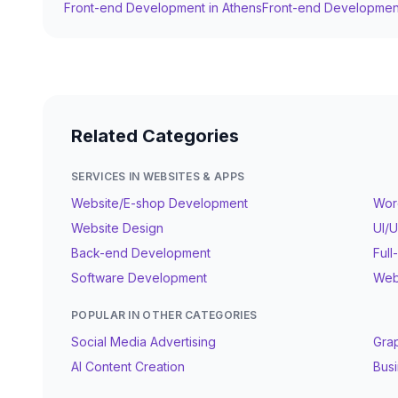
Front-end Development
in
Athens
Front-end Developmen
I help service-based businesses, startups, consultants
Konstantinos Psychogios
4
.
FREELANCER
Επαγγελματίες Full Stack Developer με εξειδίκευσ
εφ…
Related Categories
SERVICES IN WEBSITES & APPS
SIKOS WEB DIGITAL
5
.
Θεσσαλονίκη
FREELANCER
Website/E-shop Development
Wor
Sikos Web Digital is a modern web development brand 
Website Design
UI/
Back-end Development
Ful
SigmaLab
6
.
FREELANCER
Software Development
Web
Υπηρεσίες web development, Data Analytics, AI αυ
POPULAR IN OTHER CATEGORIES
επαγγελματίες
Social Media Advertising
Gra
AI Content Creation
Busi