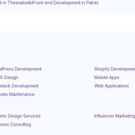
t
in
Thessaloniki
Front-end Development
in
Patras
, coaches, agencies, and local brands build fast, scalable, and use
η σε Node.js, TypeScript και σύγχρονες web τεχνολογίες με απο
dPress Development
Shopify Developme
focused on building clean, strategic, and high-performing websites
UX Design
Mobile Apps
l-stack Development
Web Applications
site Maintenance
τοματισμών, στατιστικής ανάλυσης, επεξεργασίας δεδομένων και
phic Design Services
Influencer Marketin
ness Consulting