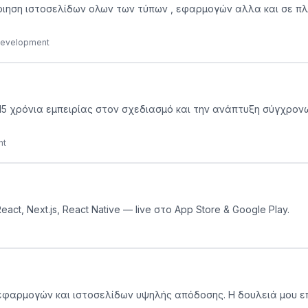
λοποιηση ιστοσελίδων ολων των τύπων , εφαρμογών αλλα και σε π
 Development
ό 15 χρόνια εμπειρίας στον σχεδιασμό και την ανάπτυξη σύγχρον
nt
t, Next.js, React Native — live στο App Store & Google Play.
εφαρμογών και ιστοσελίδων υψηλής απόδοσης. Η δουλειά μου επ