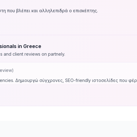
στη που βλέπει και αλληλεπιδρά ο επισκέπτης.
ionals in Greece
s and client reviews on partnely.
review
)
agencies. Δημιουργώ σύγχρονες, SEO-friendly ιστοσελίδες που φέ
ονα frameworks.
κά προβλήματα. Είμαι full-stack developer με εξειδίκευση σε Re