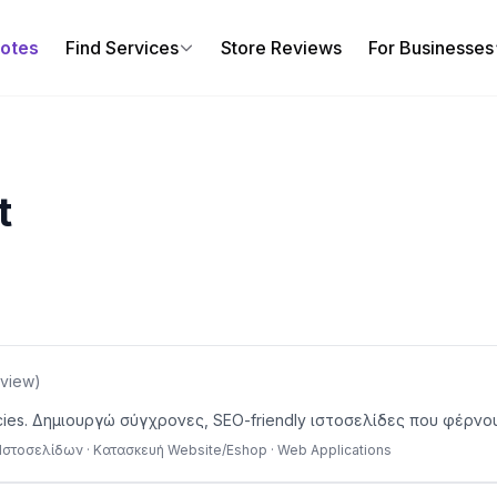
uotes
Find Services
Store Reviews
For Businesses
t
eview
)
ncies. Δημιουργώ σύγχρονες, SEO-friendly ιστοσελίδες που φέρνο
Ιστοσελίδων · Κατασκευή Website/Eshop · Web Applications